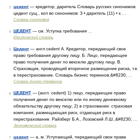
цедент
— кредитор, даритель Словарь русских синонимов.
3
цедент сущ., кол во синонимов: 3 • даритель (11) • к …
Словарь синонимов
ЦЕДЕНТ
— см. Уступка требования …
4
Юридический словарь
Цедент
— англ.cedent А. Кредитор, передающий свое
5
право требования другому лицу. Б. Лицо, передающее
право получения денег по векселю другому лицу. В.
Страховщик, проводящий вторичное размещение риска, т.е.
в перестрахование. Словарь бизнес терминов.&#8230; …
Словарь бизнес-терминов
ЦЕДЕНТ
— (англ. cedent) 1) лицо, передающее право
6
получения денег по векселю или по иному денежному
обязательству другому лицу; 2) в страховании: страховая
компания, размещающая риск, отдающая риск в
перестрахование. Райзберг Б.А., Лозовский Л.Ш.,&#8230; …
Экономический словарь
цедент
— а, м. Уступающий, передающий свои права
7